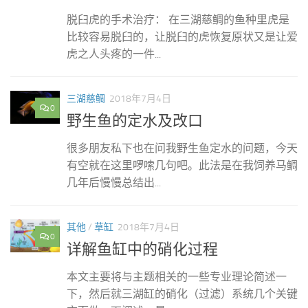
脱臼虎的手术治疗： 在三湖慈鲷的鱼种里虎是
比较容易脱臼的，让脱臼的虎恢复原状又是让爱
虎之人头疼的一件...
三湖慈鲷
2018年7月4日
0
野生鱼的定水及改口
很多朋友私下也在问我野生鱼定水的问题，今天
有空就在这里啰嗦几句吧。此法是在我饲养马鲷
几年后慢慢总结出...
其他
/
草缸
2018年7月4日
0
详解鱼缸中的硝化过程
本文主要将与主题相关的一些专业理论简述一
下，然后就三湖缸的硝化（过滤）系统几个关键