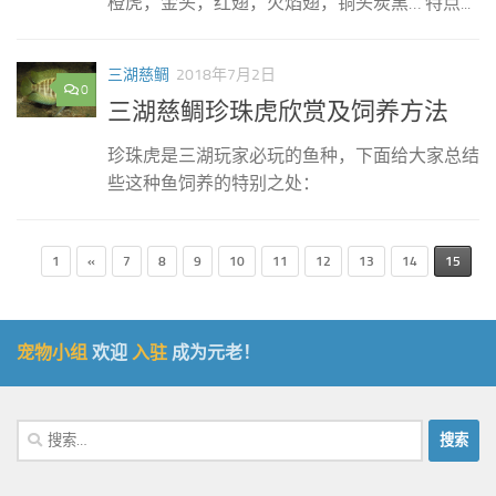
橙虎，金头，红翅，火焰翅，铜头炭黑… 特点...
三湖慈鲷
2018年7月2日
0
三湖慈鲷珍珠虎欣赏及饲养方法
珍珠虎是三湖玩家必玩的鱼种，下面给大家总结
些这种鱼饲养的特别之处：
1
«
7
8
9
10
11
12
13
14
15
宠物小组
欢迎
入驻
成为元老！
搜
索：