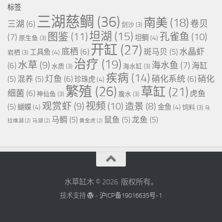
标签
三湖慈鲷
(36)
南美
(18)
卷贝
三湖
(6)
剑沙
(3)
坦湖
(15)
图鉴
(11)
孔雀鱼
(10)
(7)
坦鲷
(4)
原生鱼
(3)
开缸
(27)
底栖
(6)
水晶虾
斑马贝
(5)
工具鱼
(4)
岩栖
(3)
治疗
(19)
水草
(9)
海水鱼
(7)
(6)
海缸
水质
(3)
海水缸
(3)
疾病
(14)
灯鱼
(6)
硝化系统
(6)
硝化
(5)
混养
(5)
珍珠虎
(4)
繁殖
(26)
草缸
(21)
细菌
(6)
虎鱼
神仙鱼
(3)
腹水
(3)
视频
(10)
观赏虾
(9)
造景
(8)
(5)
蝴蝶
(4)
金鱼
(4)
饲料
(3)
马
马鲷
(5)
鼠鱼
(5)
龙鱼
(5)
拉维湖
(2)
马湖
(2)
黄金虎
(2)
水草缸木 © 2026. 版权所有。
技术支持
-
沪ICP备19016635号-1