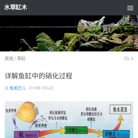
水草缸木
跳至内容
其他
/
草缸
0
详解鱼缸中的硝化过程
由
鱼尾巴儿
·
2018年7月4日