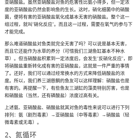
亚硝酸盐。虽然亚硝酸盐对鱼的危害性比氨小得多，但一定浓
度的亚硝酸盐仍然会影响鱼的生长。这时，硝化细菌中的硝酸
菌，便将有害的亚硝酸盐氧化成基本无害的硝酸盐。整个这一
组过程，就叫“硝化反应”。而且这一过程，需要在氧气的参与下
才能完成。
那么难道硝酸盐对鱼类就完全无害了吗？可以说是基本无害，
而且它还能作为水草的养分（可惜我们三湖鱼缸基本不种水
草）。但当硝酸盐积累到一定浓度后，会发生“反硝化反应”，即
将硝酸盐重新转化成有害的亚硝酸盐，这就是一件严重的事情
了。还好，我们可以通过经常换水的方式来降低硝酸盐的浓
度。所以，我们养三湖慈鲷的鱼友可以这样理解：硝酸盐也是
有害的。再提醒一下，有些鱼友三湖缸的藻类特别厉害，也是
和硝酸盐（当然，还有磷酸盐）浓度过高有关。
上述氨、亚硝酸盐、硝酸盐就其对鱼的毒性来说可以进行下列
排列：氨（剧烈毒素）→亚硝酸盐（中等毒素）→硝酸盐（轻
微毒素或无毒）。
2、氮循环