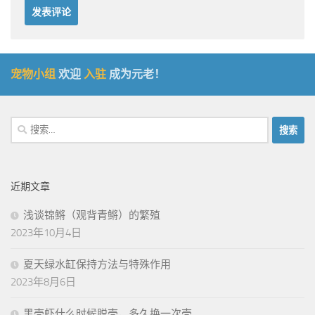
宠物小组
欢迎
入驻
成为元老！
搜
索：
近期文章
浅谈锦鳉（观背青鳉）的繁殖
2023年10月4日
夏天绿水缸保持方法与特殊作用
2023年8月6日
黑壳虾什么时候脱壳，多久换一次壳