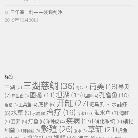
三年磨一剑——浅谈剑沙
2019年10月30日
标签
三湖慈鲷
(36)
南美
(18)
卷贝
三湖
(6)
剑沙
(3)
坦湖
(15)
图鉴
(11)
孔雀鱼
(10)
(7)
坦鲷
(4)
原生鱼
(3)
开缸
(27)
底栖
(6)
水晶虾
斑马贝
(5)
工具鱼
(4)
岩栖
(3)
治疗
(19)
水草
(9)
海水鱼
(7)
(6)
海缸
水质
(3)
海水缸
(3)
疾病
(14)
灯鱼
(6)
硝化系统
(6)
硝化
(5)
混养
(5)
珍珠虎
(4)
繁殖
(26)
草缸
(21)
细菌
(6)
虎鱼
神仙鱼
(3)
腹水
(3)