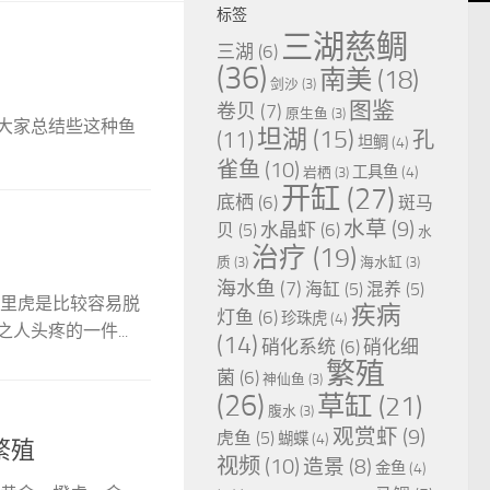
标签
三湖慈鲷
三湖
(6)
(36)
南美
(18)
剑沙
(3)
图鉴
卷贝
(7)
原生鱼
(3)
大家总结些这种鱼
坦湖
(15)
(11)
孔
坦鲷
(4)
雀鱼
(10)
工具鱼
(4)
岩栖
(3)
开缸
(27)
底栖
(6)
斑马
水草
(9)
水晶虾
(6)
贝
(5)
水
治疗
(19)
质
(3)
海水缸
(3)
海水鱼
(7)
海缸
(5)
混养
(5)
种里虎是比较容易脱
疾病
灯鱼
(6)
珍珠虎
(4)
人头疼的一件...
(14)
硝化系统
(6)
硝化细
繁殖
菌
(6)
神仙鱼
(3)
(26)
草缸
(21)
腹水
(3)
观赏虾
(9)
虎鱼
(5)
蝴蝶
(4)
繁殖
视频
(10)
造景
(8)
金鱼
(4)