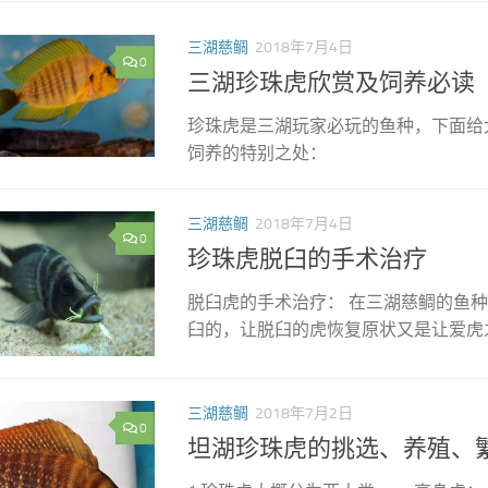
三湖慈鲷
2018年7月4日
0
三湖珍珠虎欣赏及饲养必读
珍珠虎是三湖玩家必玩的鱼种，下面给
饲养的特别之处：
三湖慈鲷
2018年7月4日
0
珍珠虎脱臼的手术治疗
脱臼虎的手术治疗： 在三湖慈鲷的鱼
臼的，让脱臼的虎恢复原状又是让爱虎之
三湖慈鲷
2018年7月2日
0
坦湖珍珠虎的挑选、养殖、