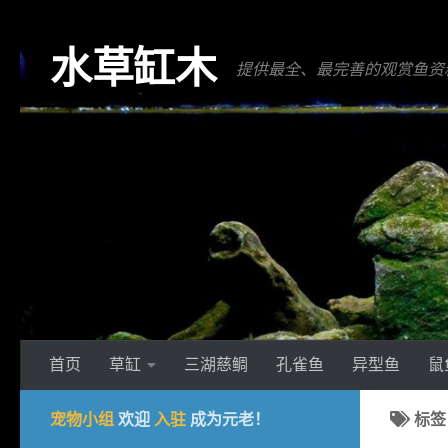
跳至内容
水草缸木
提供最全、最完善的观赏鱼资
首页
草缸
三湖慈鲷
孔雀鱼
异型鱼
鼠
宠物小组
欢迎
入驻
成为元老！
标