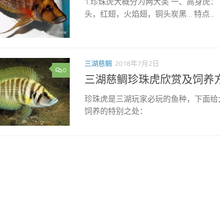
1.珍珠虎大概分为两大类 一、高身虎：
头，红翅，火焰翅，铜头炭黑… 特点...
三湖慈鲷
2018年7月2日
0
三湖慈鲷珍珠虎欣赏及饲养
珍珠虎是三湖玩家必玩的鱼种，下面给
饲养的特别之处：