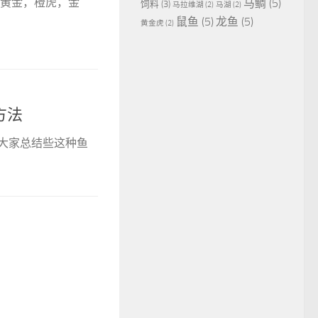
 黄金，橙虎，金
马鲷
(5)
饲料
(3)
马拉维湖
(2)
马湖
(2)
鼠鱼
(5)
龙鱼
(5)
黄金虎
(2)
方法
大家总结些这种鱼