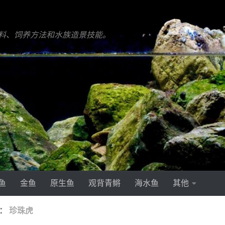
料、饲养方法和水族造景技能。
鱼
金鱼
原生鱼
观背青鳉
海水鱼
其他
签：
珍珠虎