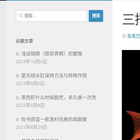
搜
三
索：
由
鱼尾
近期文章
浅谈锦鳉（观背青鳉）的繁殖
2023年10月4日
夏天绿水缸保持方法与特殊作用
2023年8月6日
黑壳虾什么时候脱壳，多久换一次壳
2022年5月8日
在书房造一栋渔村风格的高脚屋
2021年8月29日