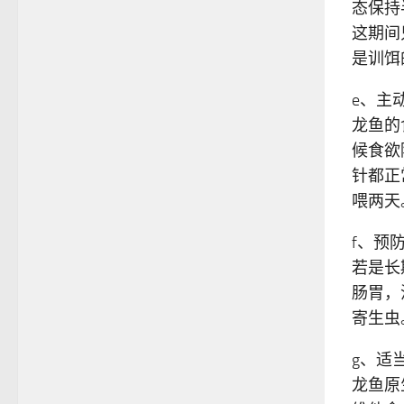
态保持
这期间
是训饵
e、主
龙鱼的
候食欲
针都正
喂两天
f、预
若是长
肠胃，
寄生虫
g、适
龙鱼原