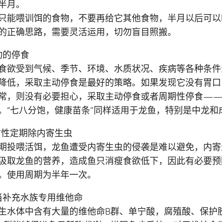
半月。
只能喂训饵的食物，不要再给它其他食物，半月以后可以
的正确思路，需要灵活运用，切勿盲目照搬。
动的停食
食欲受到气候、季节、环境、水质状况、疾病等各种条件
降低，采取主动停食是最好的策略。如果发现它没有胃口
常，则没有必要担心，采取主动停食或者周期性停食—
。“七八分饱，健康苗条”同样适用于龙鱼，特别是中龙和
防性定期除内寄生虫
期投喂活饵，龙鱼遭受内寄生虫的侵袭是难以避免，内寄
汲取龙鱼的营养，造成鱼只消瘦食欲低下，因此有必要预
。使用周期为半年一次。
当补充水族专用维他命
生水体中含有大量的维他命B群、单宁酸，腐殖酸、保护