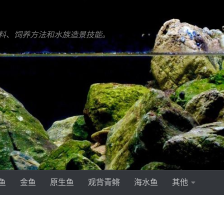
料、饲养方法和水族造景技能。
鱼
金鱼
原生鱼
观背青鳉
海水鱼
其他