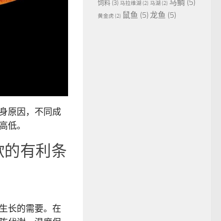
马鲷
(5)
饲料
(3)
马拉维湖
(2)
马湖
(2)
鼠鱼
(5)
龙鱼
(5)
黄金虎
(2)
身原因，不同成
高低。
欲的有利条
生长的需要。在