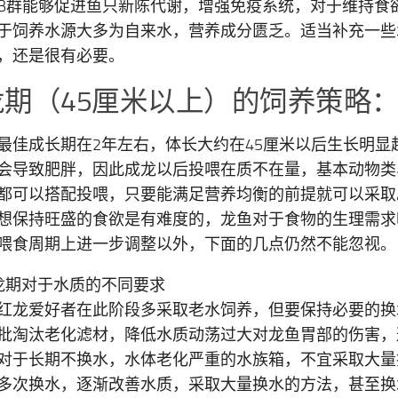
B群能够促进鱼只新陈代谢，增强免疫系统，对于维持食
于饲养水源大多为自来水，营养成分匮乏。适当补充一些
，还是很有必要。
龙期（45厘米以上）的饲养策略
最佳成长期在2年左右，体长大约在45厘米以后生长明显
会导致肥胖，因此成龙以后投喂在质不在量，基本动物类
都可以搭配投喂，只要能满足营养均衡的前提就可以采取
想保持旺盛的食欲是有难度的，龙鱼对于食物的生理需求
喂食周期上进一步调整以外，下面的几点仍然不能忽视。
龙期对于水质的不同要求
红龙爱好者在此阶段多采取老水饲养，但要保持必要的换
批淘汰老化滤材，降低水质动荡过大对龙鱼胃部的伤害，
对于长期不换水，水体老化严重的水族箱，不宜采取大量
多次换水，逐渐改善水质，采取大量换水的方法，甚至换水