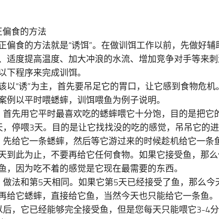
正偏食的方法
正偏食的方法就是“诱饵”。在做训饵工作以前，先做好辅
、适度提高温度、加大冲浪的水流、增加竞争对手等来刺
以下程序来完成训饵。
该以“诱”为主，首先要吊足它的胃口，让它感到食物危机
案例以平时喂蟋蟀，训饵喂鱼为例子说明。
，首先用它平时最喜欢吃的蟋蟀喂它十分饱，目的是把它
4天，停喂3天。目的是让它找找没的吃的感觉，吊吊它的
，先给它一条蟋蟀，然后等它游过来的时候趁机给它一条
天到此为止，不要再给它任何食物。如果它接受鱼，那么
鱼，因为吃不着的感觉是它现在最需要的东西。
，做法和第5天相同。如果它第5天已经接受了鱼，那么今
再给它蟋蟀，直接给它鱼，当然今天也只能给它一条鱼。
以后，它已经能够完全接受鱼，但是您每天只能喂它3-4