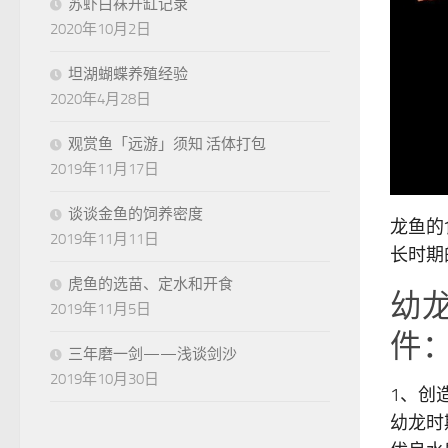
苏虾白袜开缸记录
2020年10月2日
坦湖蝴蝶养殖经验
2020年4月28日
观赏鱼「远游」须知 活体打包
2019年11月17日
谈谈金鱼的饲养密度
龙鱼的
2019年11月11日
长时期
虎鱼的选苗、定水和开食
幼
2019年11月5日
件
三年磨一剑——浅谈剑沙
2019年10月30日
1、创
幼龙时