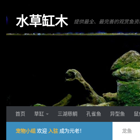
跳至内容
水草缸木
提供最全、最完善的观赏鱼资
首页
草缸
三湖慈鲷
孔雀鱼
异型鱼
鼠
宠物小组
欢迎
入驻
成为元老！
龙鱼