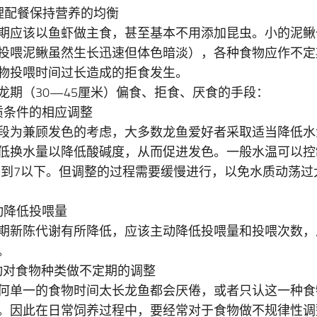
理配餐保持营养的均衡
期应该以鱼虾做主食，甚至基本不用添加昆虫。小的泥鳅
投喂泥鳅虽然生长迅速但体色暗淡），各种食物应作不定
物投喂时间过长造成的拒食发生。
龙期（30—45厘米）偏食、拒食、厌食的手段：
质条件的相应调整
段为兼顾发色的考虑，大多数龙鱼爱好者采取适当降低水
低换水量以降低酸碱度，从而促进发色。一般水温可以控制在
降到7以下。但调整的过程需要缓慢进行，以免水质动荡过
动降低投喂量
期新陈代谢有所降低，应该主动降低投喂量和投喂次数，
。
动对食物种类做不定期的调整
何单一的食物时间太长龙鱼都会厌倦，或者只认这一种食
。因此在日常饲养过程中，要经常对于食物做不规律性调