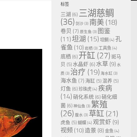
标签
三湖慈鲷
三湖
(6)
(36)
南美
(18)
剑沙
(3)
图鉴
卷贝
(7)
原生鱼
(3)
坦湖
(15)
(11)
孔
坦鲷
(4)
雀鱼
(10)
工具鱼
(4)
岩栖
(3)
开缸
(27)
底栖
(6)
斑马
水草
(9)
水晶虾
(6)
贝
(5)
水
治疗
(19)
质
(3)
海水缸
(3)
海水鱼
(7)
海缸
(5)
混养
(5)
疾病
灯鱼
(6)
珍珠虎
(4)
(14)
硝化系统
(6)
硝化细
繁殖
菌
(6)
神仙鱼
(3)
(26)
草缸
(21)
腹水
(3)
观赏虾
(9)
虎鱼
(5)
蝴蝶
(4)
视频
(10)
造景
(8)
金鱼
(4)