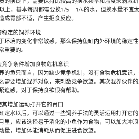
质的前提下，需要保持比较高的换水频率和温度来刺激新
度以上，基本每周都需要换1/5—1/4的水，但换水量不宜
造成胃部不适，产生拒食反应。
持稳定的饲养环境
于环境的变化非常敏感，那么保持鱼缸内外环境的稳定性
常重要的。
造竞争条件增加食物危机意识
养的鱼只而言，因为缺少竞争机制，没有食物危机意识，
么需要增加混养对象，来刺激竞争欲望。其次混养伙伴的
紧迫感，对于保持食欲很有帮助。
使其增加运动打开它的胃口
缸定水以后，可以通过一些饲养手法的灵活运用打开它的
月里，应该选择易于消化的小鱼作为食物，可以加大冲浪
动量，增加体能消耗从而促进进食欲望。