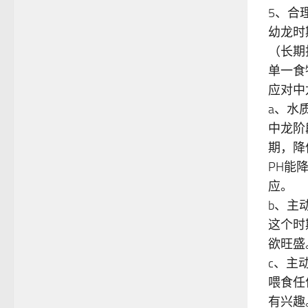
5、合
幼龙时
（长期
单一食
应对中
a、水
中龙阶
期，降
PH能
应。
b、主
这个时
欲旺盛
c、主
喂食任
有兴趣