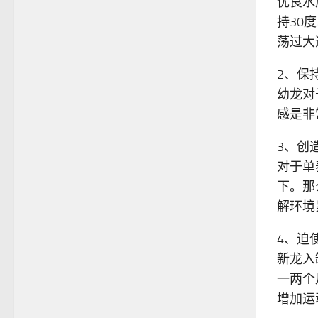
优良水
持30
荡过大
2、保
幼龙对
感是非
3、创
对于单
下。那
解环境
4、迫
新龙入
一两个
增加运