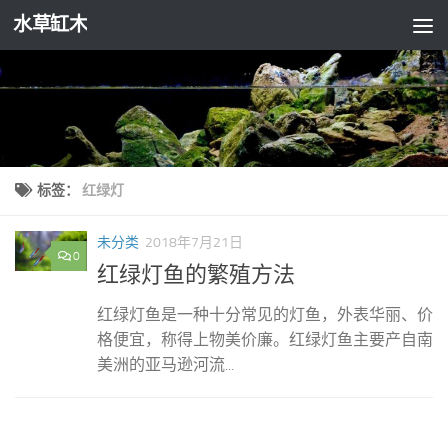
水草缸木
跳至内容
标签：
红绿灯
未分类
2018年7月21日
0
红绿灯鱼的繁殖方法
红绿灯鱼是一种十分常见的灯鱼，外表华丽、价
格便宜，称得上物美价廉。红绿灯鱼主要产自南
美洲的亚马逊河流...