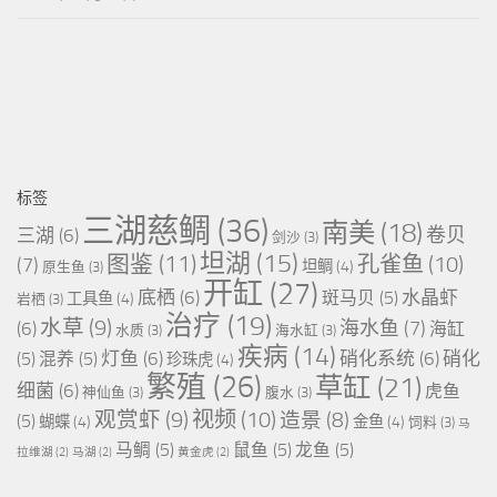
标签
三湖慈鲷
(36)
南美
(18)
卷贝
三湖
(6)
剑沙
(3)
坦湖
(15)
图鉴
(11)
孔雀鱼
(10)
(7)
坦鲷
(4)
原生鱼
(3)
开缸
(27)
底栖
(6)
水晶虾
斑马贝
(5)
工具鱼
(4)
岩栖
(3)
治疗
(19)
水草
(9)
海水鱼
(7)
(6)
海缸
水质
(3)
海水缸
(3)
疾病
(14)
灯鱼
(6)
硝化系统
(6)
硝化
(5)
混养
(5)
珍珠虎
(4)
繁殖
(26)
草缸
(21)
细菌
(6)
虎鱼
神仙鱼
(3)
腹水
(3)
视频
(10)
观赏虾
(9)
造景
(8)
(5)
蝴蝶
(4)
金鱼
(4)
饲料
(3)
马
马鲷
(5)
鼠鱼
(5)
龙鱼
(5)
拉维湖
(2)
马湖
(2)
黄金虎
(2)