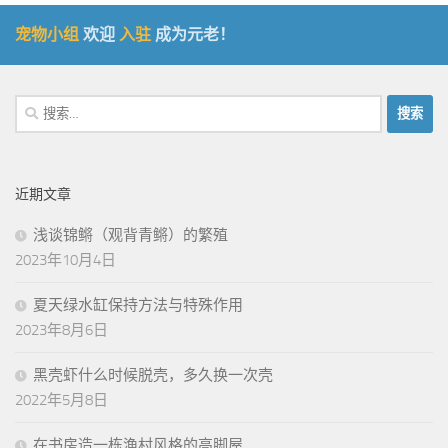
宠物小组
欢迎
入驻
成为元老！
搜
索：
近期文章
浅谈锦鳉（观背青鳉）的繁殖
2023年10月4日
夏天绿水缸保持方法与特殊作用
2023年8月6日
黑壳虾什么时候脱壳，多久换一次壳
2022年5月8日
在书房造一栋渔村风格的高脚屋