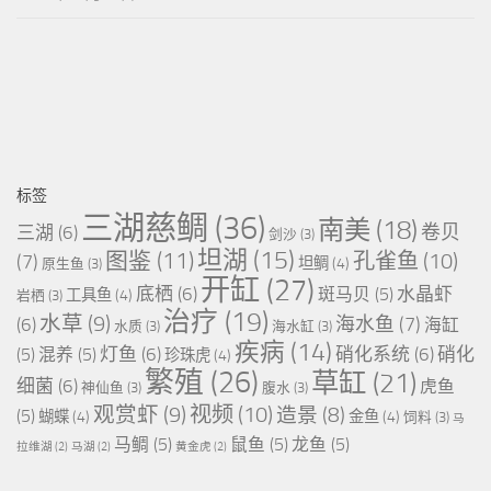
标签
三湖慈鲷
(36)
南美
(18)
卷贝
三湖
(6)
剑沙
(3)
坦湖
(15)
图鉴
(11)
孔雀鱼
(10)
(7)
坦鲷
(4)
原生鱼
(3)
开缸
(27)
底栖
(6)
水晶虾
斑马贝
(5)
工具鱼
(4)
岩栖
(3)
治疗
(19)
水草
(9)
海水鱼
(7)
(6)
海缸
水质
(3)
海水缸
(3)
疾病
(14)
灯鱼
(6)
硝化系统
(6)
硝化
(5)
混养
(5)
珍珠虎
(4)
繁殖
(26)
草缸
(21)
细菌
(6)
虎鱼
神仙鱼
(3)
腹水
(3)
视频
(10)
观赏虾
(9)
造景
(8)
(5)
蝴蝶
(4)
金鱼
(4)
饲料
(3)
马
马鲷
(5)
鼠鱼
(5)
龙鱼
(5)
拉维湖
(2)
马湖
(2)
黄金虎
(2)