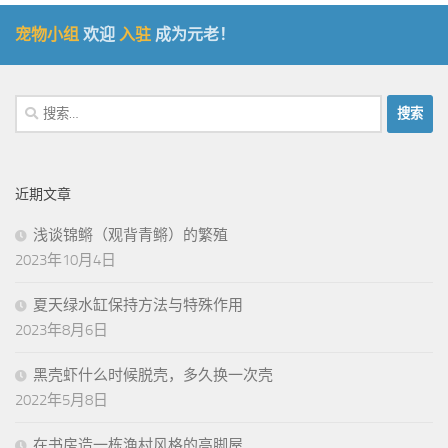
宠物小组
欢迎
入驻
成为元老！
搜
索：
近期文章
浅谈锦鳉（观背青鳉）的繁殖
2023年10月4日
夏天绿水缸保持方法与特殊作用
2023年8月6日
黑壳虾什么时候脱壳，多久换一次壳
2022年5月8日
在书房造一栋渔村风格的高脚屋