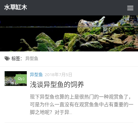
水草缸木
跳至内容
标签：
异型鱼
异型鱼
2018年7月5日
0
浅谈异型鱼的饲养
现下异型鱼也算的上是很热门的一种观赏鱼了，
可是为什么一直没有在观赏鱼鱼中占有重要的一
脚之地呢？对于异...