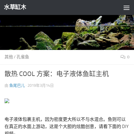
水草缸木
跳至内容
其他
/
孔雀鱼
0
散热 COOL 方案：电子液体鱼缸主机
由
鱼尾巴儿
·
2019年3月14日
电子液体包裹主机，因为密度更大所以不与水混合。鱼则可以
在真正的水面上游动，这是个大胆的炫酷创意，请看下面的 DIY
视频~