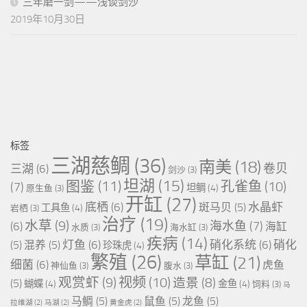
三年磨一剑——浅谈剑沙
2019年10月30日
标签
三湖慈鲷
(36)
南美
(18)
卷贝
三湖
(6)
剑沙
(3)
坦湖
(15)
图鉴
(11)
孔雀鱼
(10)
(7)
坦鲷
(4)
原生鱼
(3)
开缸
(27)
底栖
(6)
水晶虾
斑马贝
(5)
工具鱼
(4)
岩栖
(3)
治疗
(19)
水草
(9)
海水鱼
(7)
(6)
海缸
水质
(3)
海水缸
(3)
疾病
(14)
灯鱼
(6)
硝化系统
(6)
硝化
(5)
混养
(5)
珍珠虎
(4)
繁殖
(26)
草缸
(21)
细菌
(6)
虎鱼
神仙鱼
(3)
腹水
(3)
视频
(10)
观赏虾
(9)
造景
(8)
(5)
蝴蝶
(4)
金鱼
(4)
饲料
(3)
马
马鲷
(5)
鼠鱼
(5)
龙鱼
(5)
拉维湖
(2)
马湖
(2)
黄金虎
(2)