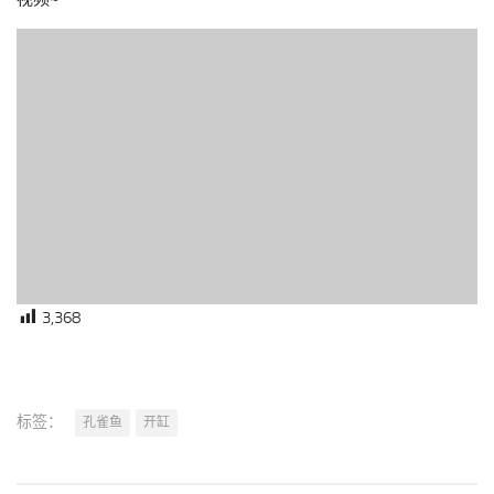
3,368
标签：
孔雀鱼
开缸