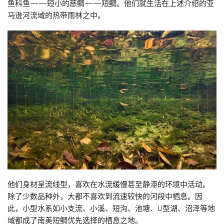
鱼科鱼——短小的慈鲷——短鲷。他们就生活在上述介绍的亚
马逊河流域的热带雨林之中。
他们身材呈流线型，喜欢在水流缓慢甚至静滞的环境中活动。
除了少数品种外，大都不喜欢到流速较快的河段中栖息。因
此，小型水系如小支流、小溪、短沟、池塘、U型湖、沼泽等地
域都成了南美短鲷优先选择的栖息之地。