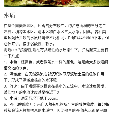
水质
在整个南美洲地区，短鲷的分布较广，约占总面积的三分之二
左右，横跨黑水区、清水区和白水区三大水系。因此，各种类
型短鲷所喜欢的水质环境也不尽相同，PH值从4.5到6.8不等。但
总体来讲，偏于弱酸性、软水。
将近80%的短鲷生活在有共通性的水质条件下，归纳起来主要有
一下八点：
1、水色：棕褐色，或者像茶水一样的颜色，这是绝大多数短鲷
栖息地的水色。
2、清澈度：在天然溪流底部沉积的厚厚泥炭土层的吸附作用
下，形成了清澈度很高的水环境。
3、流速：由于短鲷喜欢栖息在很小的支流中，水流速度缓慢，
某些地方的水流速度甚至接近于0。
4、水深：通常情况下低于50cm。
5、PH（酸碱度）：来自天然有机物所产生的酸性物质，每分每
秒都会流入短鲷栖息的水域中，因此那里的PH值永远都是呈弱