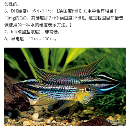
酸性的。
6、DH(硬度)：均小于1ºdH【德国度(ºdH): 1L水中含有相当于
10mg的CaO，其硬度即为1个德国度(1ºdH)。这是我国目前最普
遍使用的一种水的硬度表示方法。】
7、KH(碳酸盐浓度)：非常低。
8、导电度：10 us ~ 100 us。