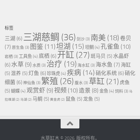
标签
三湖慈鲷
(36)
南美
(18)
卷贝
三湖
(6)
剑沙
(3)
坦湖
(15)
图鉴
(11)
孔雀鱼
(10)
(7)
坦鲷
(4)
原生鱼
(3)
开缸
(27)
底栖
(6)
水晶虾
斑马贝
(5)
工具鱼
(4)
岩栖
(3)
治疗
(19)
水草
(9)
海水鱼
(7)
(6)
海缸
水质
(3)
海水缸
(3)
疾病
(14)
灯鱼
(6)
硝化系统
(6)
硝化
(5)
混养
(5)
珍珠虎
(4)
繁殖
(26)
草缸
(21)
细菌
(6)
虎鱼
神仙鱼
(3)
腹水
(3)
视频
(10)
观赏虾
(9)
造景
(8)
(5)
蝴蝶
(4)
金鱼
(4)
饲料
(3)
马
马鲷
(5)
鼠鱼
(5)
龙鱼
(5)
拉维湖
(2)
马湖
(2)
黄金虎
(2)
水草缸木 © 2026. 版权所有。