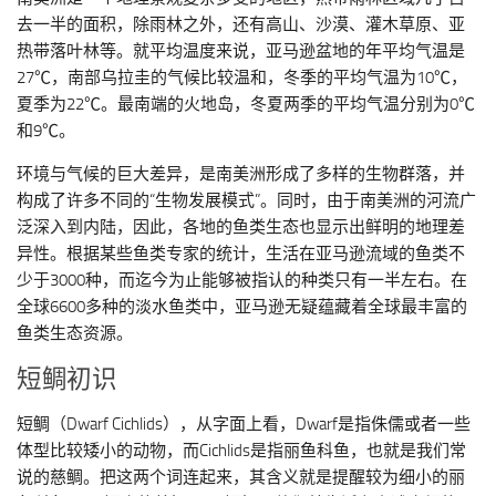
去一半的面积，除雨林之外，还有高山、沙漠、灌木草原、亚
热带落叶林等。就平均温度来说，亚马逊盆地的年平均气温是
27℃，南部乌拉圭的气候比较温和，冬季的平均气温为10℃，
夏季为22℃。最南端的火地岛，冬夏两季的平均气温分别为0℃
和9℃。
环境与气候的巨大差异，是南美洲形成了多样的生物群落，并
构成了许多不同的“生物发展模式”。同时，由于南美洲的河流广
泛深入到内陆，因此，各地的鱼类生态也显示出鲜明的地理差
异性。根据某些鱼类专家的统计，生活在亚马逊流域的鱼类不
少于3000种，而迄今为止能够被指认的种类只有一半左右。在
全球6600多种的淡水鱼类中，亚马逊无疑蕴藏着全球最丰富的
鱼类生态资源。
短鲷初识
短鲷（Dwarf Cichlids），从字面上看，Dwarf是指侏儒或者一些
体型比较矮小的动物，而Cichlids是指丽鱼科鱼，也就是我们常
说的慈鲷。把这两个词连起来，其含义就是提醒较为细小的丽