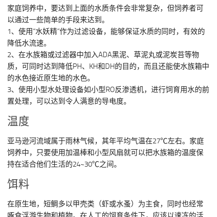
家庭饲养中，要达到上面的水质条件会非常复杂，但饲养者可
以通过一些简单的手段来达到。
1、使用“水妖精”作为过滤设备，能够保证水质的同时，有效的
降低水流速。
2、在水族箱或过滤器中加入ADA黑泥、草泥丸或泥炭苔等物
质，可同时达到降低PH、KH和DH的目的，而且还能使水族箱中
的水色接近原生地的水色。
3、使用小型水处理设备如小型RO反渗透机，进行饲育用水的前
置处理，可以达到令人满意的导电度。
温度
亚马逊河流域属于雨林气候，其年平均气温在27℃左右。家庭
饲养中，只要使用加温棒和小型风扇就可以把水族箱的温度保
持在适合他们生活的24~30℃之间。
饵料
在原生地，短鲷多以甲壳类（虾或水蚤）为主食，同时也经常
啄食浮游生物和植物。在人工的饲育条件下，应该以速冻的活