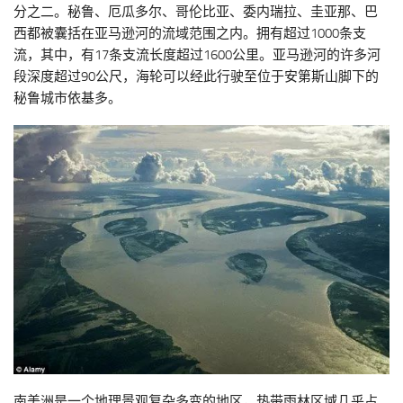
分之二。秘鲁、厄瓜多尔、哥伦比亚、委内瑞拉、圭亚那、巴
西都被囊括在亚马逊河的流域范围之内。拥有超过1000条支
流，其中，有17条支流长度超过1600公里。亚马逊河的许多河
段深度超过90公尺，海轮可以经此行驶至位于安第斯山脚下的
秘鲁城市依基多。
南美洲是一个地理景观复杂多变的地区，热带雨林区域几乎占