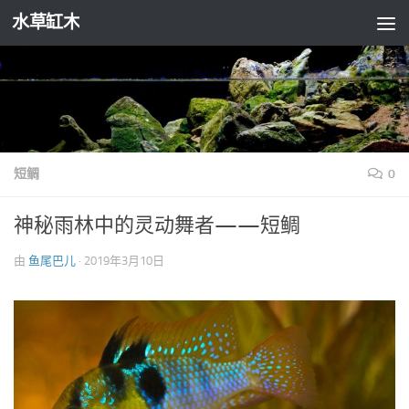
水草缸木
跳至内容
短鲷
0
神秘雨林中的灵动舞者——短鲷
由
鱼尾巴儿
·
2019年3月10日