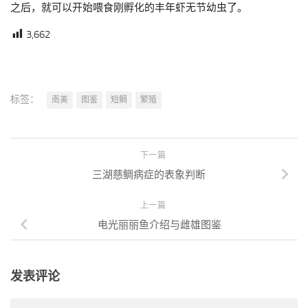
之后，就可以开始喂食刚孵化的丰年虾无节幼虫了。
3,662
标签：
南美
图鉴
短鲷
繁殖
下一篇
三湖慈鲷病症的表象判断
上一篇
电光丽丽鱼介绍与雌雄图鉴
发表评论