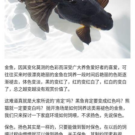
金鱼，因其变化莫测的色彩而深受广大养鱼爱好者的喜爱，可
往往买来时很漂亮艳丽的金鱼在饲养一段时间后艳丽的色斑逐
渐褪去，体色变淡，黑的变红了，红的变红白了，红白的变白
了，总之越变越没有观赏价值了。
这难道真就是大家所说的“肯定”吗？黑鱼肯定要变成红色吗？熊
猫就一定要变白吗？ 抛开渔场是如何饲养这类易褪色的金鱼，
我们只来探讨一下家庭环境如何饲喂，不求扬色，先说保色。
保色，扬色其实是一样的，只要能做到暂时保色，在以后的饲
喂过程中慢慢就可以做到扬色。关于保色，其制约因素有很