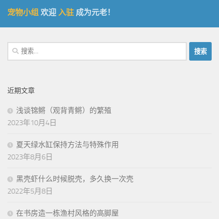
宠物小组
欢迎
入驻
成为元老！
搜
索：
近期文章
浅谈锦鳉（观背青鳉）的繁殖
2023年10月4日
夏天绿水缸保持方法与特殊作用
2023年8月6日
黑壳虾什么时候脱壳，多久换一次壳
2022年5月8日
在书房造一栋渔村风格的高脚屋