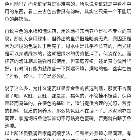
色可能吗？而瓷缸留苔是很难看的，所以说瓷缸就是中看不中
用的东西，看上去古色古香挺有韵味，其实它只是一个不能玩
鱼的装饰品。
再说白色的水槽和泡沫箱，用这两样东西养鱼是很不专业的表
现，即使大多用绿水，但养出的鱼仍旧是暗淡无光，原因还是
因为环境的色调过于明亮了，绿水中是几乎不长苔的，而光线
是可以穿透绿水的，这就把绿水的优势抵消了，何谈保色。而
挂苔的泡沫箱却勉强可以使用，但家庭养殖，还是赏心悦目些
好，有时间有能力就改善一下饲喂环境，满地的箱、盆实在伤
了雅致，整洁、干净是必须的。
说了这么多，为什么泥瓦缸是养金鱼的首选利器，那就不言而
喻了吧。泥缸、瓦缸，都是黑、褐色的，不管挂不挂苔，保色
是轻而易举的。在保色的基础上，适当提供合理的光照，营养
的饵料，优质的饲养水，那么扬色就不在话下了。水泥池亦是
同理，家庭饲喂鱼池装饰切不可贴亮色瓷砖，否则就白瞎了鱼
池喽。
以上所述虽强调是家庭饲喂手法，但和室外养殖亦是同理，有