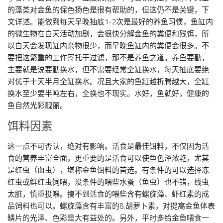
的藻类对金鱼的保色扬色是很有帮助的，但这仍不是关键，下
文详述。能做到每天早晚抽底1-2次是最好的养鱼习惯，鱼缸内
的微生物在白天活动加剧，会很快分解金鱼的粪便和残饵，所
以白天会发现缸内杂物很少，而早晚鱼缸内的粪便会很多。不
要把这繁重的工作寄托于过滤，那不是养鱼之道。养鱼要勤，
主要就是说要勤换水，但不需要经常全缸换水，每天抽底要绝
对优于十天半月全缸换水。况且大家的鱼缸越折腾越大，全缸
换水至少要半吨左右，全换也不现实。水好，鱼就好，健康的
鱼自然光彩靓丽。
饵料因素
这一点不可否认，绝对有影响。活食是最佳饵料，不仅因为活
食的营养丰富全面，更重要的是活食可以使鱼色泽浓艳，尤其
是红虫（血虫），堪称金鱼饵料的首选。有条件的可以选择冻
红虫或鲜红虫饲喂，没条件的喂些水蚤（鱼虫）也不错，线虫
太脏，慎重投喂。搞不到活食的喂些含有螺旋藻、虾红素的成
品饲料也可以。螺旋藻含有丰富的ß;胡萝卜素，对提高金鱼体表
鳞片的光泽、色彩是大有益处的。另外，平时多给金鱼喂食一