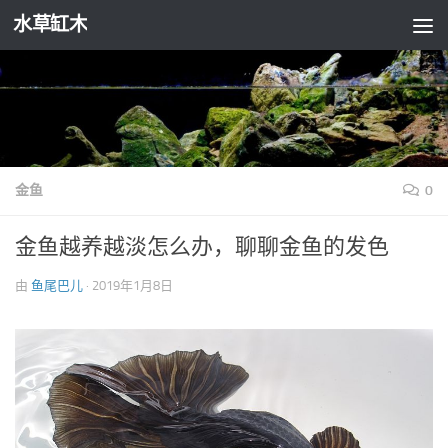
水草缸木
跳至内容
金鱼
0
金鱼越养越淡怎么办，聊聊金鱼的发色
由
鱼尾巴儿
·
2019年1月8日