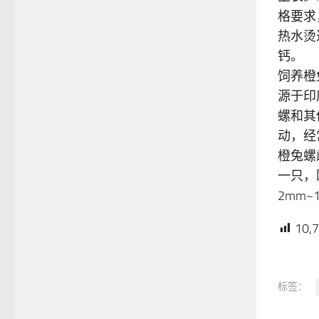
格要求
热水烫
钙。
饲养橙
源于印
螺和其
动，经
橙兔螺
一只，
2mm
10,
标签：