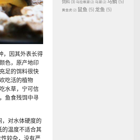
马鲷
(5)
饲料
(3)
马拉维湖
(2)
马湖
(2)
鼠鱼
(5)
龙鱼
(5)
黄金虎
(2)
种，因其外表长得
颜色，原产地印
充足的饵料很快
欢吃活的植物
吃水草，宁可信
，鱼食残饵中寻
之间，对水体硬度的
过低的温度不适合其
食性较杂，没有严