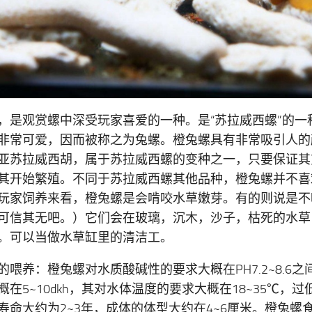
，是观赏螺中深受玩家喜爱的一种。是“苏拉威西螺”的一
非常可爱，因而被称之为兔螺。橙兔螺具有非常吸引人的
亚苏拉威西胡，属于苏拉威西螺的变种之一，只要保证其
其开始繁殖。不同于苏拉威西螺其他品种，橙兔螺并不喜
玩家饲养来看，橙兔螺是会啃咬水草嫩芽。有的则说是不
可信其无吧。）它们会在玻璃，沉木，沙子，枯死的水草
。可以当做水草缸里的清洁工。
的喂养：橙兔螺对水质酸碱性的要求大概在PH7.2~8.6
概在5~10dkh，其对水体温度的要求大概在18~35℃，
寿命大约为2~3年，成体的体型大约在4~6厘米。橙兔螺