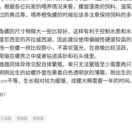
，根据各位玩家的喂养情况来看，螺旋藻类的饲料、菠菜
过的黄瓜等。喂养橙兔螺的时候应该多注意保持饲料的多
兔螺的尺寸稍微大一些比较好，这样有利于控制水质和水
度尼西亚的苏拉威西湖，因此建议使用偏碱性硬度较高的
他一些螺一样比较胆小，不喜欢强光，在夜晚比较活跃，
常缩在螺壳之中或者钻进底砂和石头缝里。
雌雄同体异体交配自体繁殖，单只无法繁殖至少需要两只
刚刚出生的幼螺外面包裹着白色透明状的薄膜，刚出生的
~1cm不等，生长相对较为缓慢，成螺大概需要一年的时间
787
工具螺
橙兔螺
观赏螺