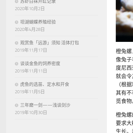
苏虾白袜开缸记录
2020年10月2日
坦湖蝴蝶养殖经验
2020年4月28日
观赏鱼「远游」须知 活体打包
2019年11月17日
橙兔螺
像兔子
谈谈金鱼的饲养密度
度尼西
2019年11月11日
就会令
（根据
虎鱼的选苗、定水和开食
2019年11月5日
其有不
觅食物
三年磨一剑——浅谈剑沙
2019年10月30日
橙兔螺
要求大
生长。