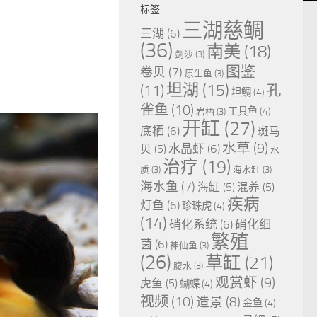
标签
三湖慈鲷
三湖
(6)
(36)
南美
(18)
剑沙
(3)
图鉴
卷贝
(7)
原生鱼
(3)
坦湖
(15)
(11)
孔
坦鲷
(4)
雀鱼
(10)
工具鱼
(4)
岩栖
(3)
开缸
(27)
底栖
(6)
斑马
水草
(9)
水晶虾
(6)
贝
(5)
水
治疗
(19)
质
(3)
海水缸
(3)
海水鱼
(7)
海缸
(5)
混养
(5)
疾病
灯鱼
(6)
珍珠虎
(4)
(14)
硝化系统
(6)
硝化细
繁殖
菌
(6)
神仙鱼
(3)
(26)
草缸
(21)
腹水
(3)
观赏虾
(9)
虎鱼
(5)
蝴蝶
(4)
视频
(10)
造景
(8)
金鱼
(4)