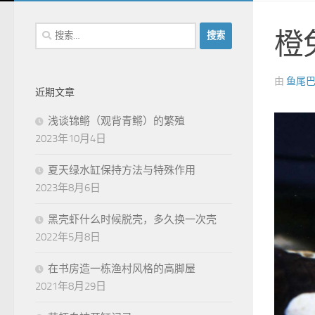
搜
橙
索：
由
鱼尾
近期文章
浅谈锦鳉（观背青鳉）的繁殖
2023年10月4日
夏天绿水缸保持方法与特殊作用
2023年8月6日
黑壳虾什么时候脱壳，多久换一次壳
2022年5月8日
在书房造一栋渔村风格的高脚屋
2021年8月29日