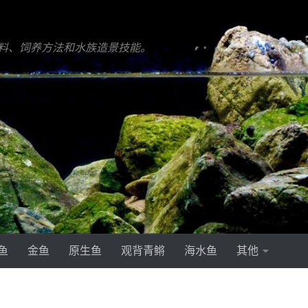
料、饲养方法和水族造景技能。
鱼
金鱼
原生鱼
观背青鳉
海水鱼
其他