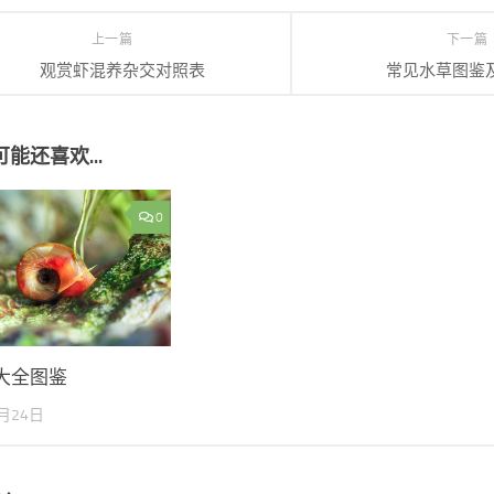
上一篇
下一篇
观赏虾混养杂交对照表
常见水草图鉴
能还喜欢...
0
大全图鉴
3月24日