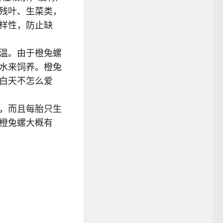
残叶、生菜类，
样性，防止缺
温。由于橙兔螺
水来饲养。橙兔
白天不怎么爱
，而且每胎只生
橙兔螺大概有
。