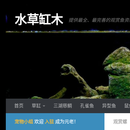
跳至内容
水草缸木
提供最全、最完善的观赏鱼资
首页
草缸
三湖慈鲷
孔雀鱼
异型鱼
鼠
宠物小组
欢迎
入驻
成为元老！
观赏螺