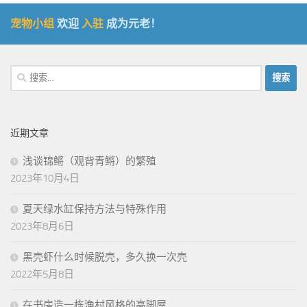
宠物小组
欢迎
入驻
成为元老！
搜
索：
近期文章
浅谈锦鳉（观背青鳉）的繁殖
2023年10月4日
夏天绿水缸保持方法与特殊作用
2023年8月6日
黑壳虾什么时候脱壳，多久换一次壳
2022年5月8日
在书房造一栋渔村风格的高脚屋