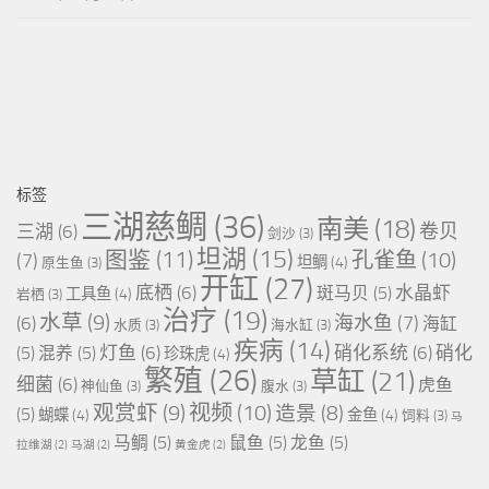
标签
三湖慈鲷
(36)
南美
(18)
卷贝
三湖
(6)
剑沙
(3)
坦湖
(15)
图鉴
(11)
孔雀鱼
(10)
(7)
坦鲷
(4)
原生鱼
(3)
开缸
(27)
底栖
(6)
水晶虾
斑马贝
(5)
工具鱼
(4)
岩栖
(3)
治疗
(19)
水草
(9)
海水鱼
(7)
(6)
海缸
水质
(3)
海水缸
(3)
疾病
(14)
灯鱼
(6)
硝化系统
(6)
硝化
(5)
混养
(5)
珍珠虎
(4)
繁殖
(26)
草缸
(21)
细菌
(6)
虎鱼
神仙鱼
(3)
腹水
(3)
视频
(10)
观赏虾
(9)
造景
(8)
(5)
蝴蝶
(4)
金鱼
(4)
饲料
(3)
马
马鲷
(5)
鼠鱼
(5)
龙鱼
(5)
拉维湖
(2)
马湖
(2)
黄金虎
(2)