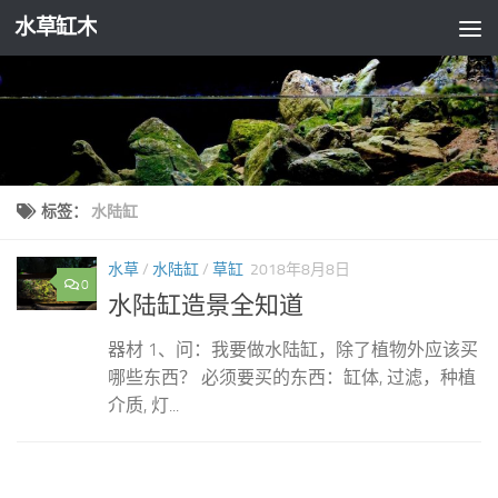
水草缸木
跳至内容
标签：
水陆缸
水草
/
水陆缸
/
草缸
2018年8月8日
0
水陆缸造景全知道
器材 1、问：我要做水陆缸，除了植物外应该买
哪些东西？ 必须要买的东西：缸体, 过滤，种植
介质, 灯...